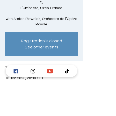
\\
L’Ombrière, Uzès, France
with Stefan Plewniak, Orchestre de l’Opèra
Royale
Registration is closed
See other events
Time & Location
10 Jan 2026, 20:30 CET
L'Ombrière, Pays d'Uzès, 3 Pl. Croix des
Palmiers, 30700 Uzès, Francia