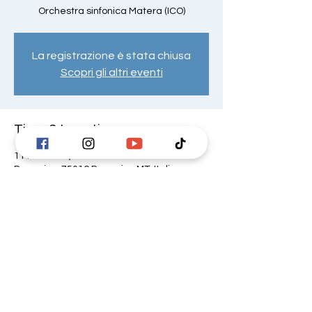
Orchestra sinfonica Matera (ICO)
La registrazione è stata chiusa
Scopri gli altri eventi
Time & Location
11 Nov 2023, 20:30 – 22:30
Pomarico, 75016 Pomarico MT, Italia
Share this event