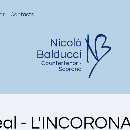
ar
Contacts
Nicolò
Balducci
Countertenor -
Soprano
eal - L'INCORON