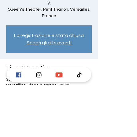
\\
Queen's Theater, Petit Trianon, Versailles,
France
La registrazione è stata chiusa
Scopri gli altri eventi
Time & Location
30 Jun 2024, 20:00 CEST
Versailles, Place d'Armes, 78000
Versailles, France
Share this event