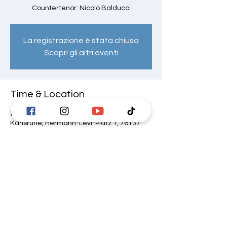
Countertenor: Nicolò Balducci
La registrazione è stata chiusa
Scopri gli altri eventi
Time & Location
20 Feb 2024, 19:30 – 21:00
Karlsruhe, Hermann-Levi-Platz 1, 76137
Karlsruhe, Germania
Share this event